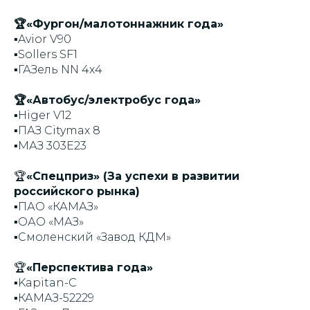
🏆«Фургон/малотоннажник года»
▪️Avior V90
▪️Sollers SF1
▪️ГАЗель NN 4х4
🏆«Автобус/электробус года»
▪️Higer V12
▪️ПАЗ Citymax 8
▪️МАЗ 303Е23
🏆
«Спецприз» (За успехи в развитии
российского рынка)
▪️ПАО «КАМАЗ»
▪️ОАО «МАЗ»
▪️Смоленский «Завод КДМ»
🏆
«Перспектива года»
▪️Kapitan-C
▪️КАМАЗ-52229