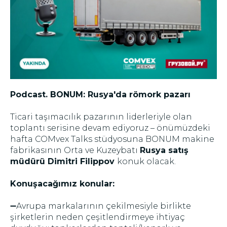
Podcast. BONUM: Rusya'da römork pazarı
Ticari taşımacılık pazarının liderleriyle olan
toplantı serisine devam ediyoruz – önümüzdeki
hafta COMvex Talks stüdyosuna BONUM makine
fabrikasının Orta ve Kuzeybatı
Rusya satış
müdürü Dimitri Filippov
konuk olacak.
Konuşacağımız konular:
➖Avrupa markalarının çekilmesiyle birlikte
şirketlerin neden çeşitlendirmeye ihtiyaç