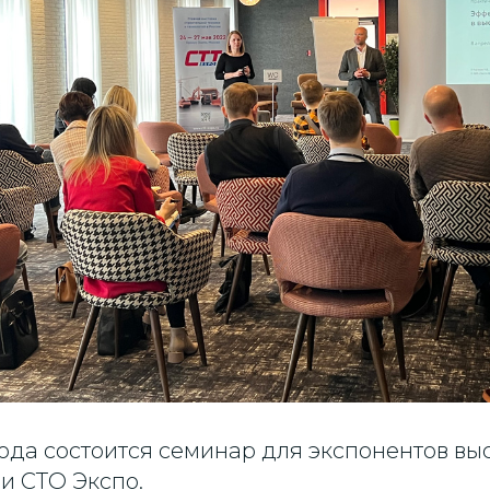
года состоится семинар для экспонентов вы
и CТО Экспо.