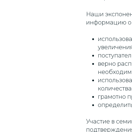
Наши экспонен
информацию о т
использова
увеличени
поступател
верно расп
необходим
использова
количества
грамотно п
определит
Участие в сем
подтверждения