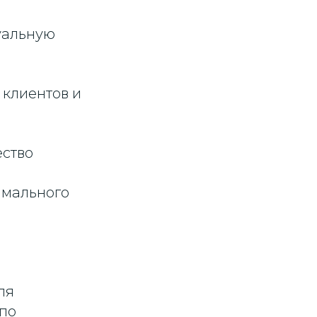
уальную
 клиентов и
ество
имального
ля
по