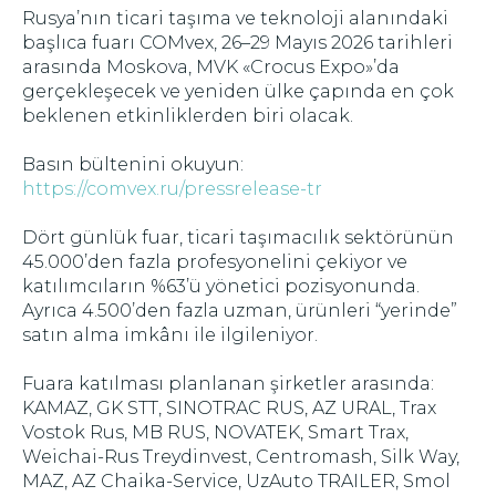
Rusya’nın ticari taşıma ve teknoloji alanındaki
başlıca fuarı COMvex, 26–29 Mayıs 2026 tarihleri
arasında Moskova, MVK «Crocus Expo»’da
gerçekleşecek ve yeniden ülke çapında en çok
beklenen etkinliklerden biri olacak.
Basın bültenini okuyun:
https://comvex.ru/pressrelease-tr
Dört günlük fuar, ticari taşımacılık sektörünün
45.000’den fazla profesyonelini çekiyor ve
katılımcıların %63’ü yönetici pozisyonunda.
Ayrıca 4.500’den fazla uzman, ürünleri “yerinde”
satın alma imkânı ile ilgileniyor.
Fuara katılması planlanan şirketler arasında:
KAMAZ, GK STT, SINOTRAC RUS, AZ URAL, Trax
Vostok Rus, MB RUS, NOVATEK, Smart Trax,
Weichai-Rus Treydinvest, Centromash, Silk Way,
MAZ, AZ Chaika-Service, UzAuto TRAILER, Smol