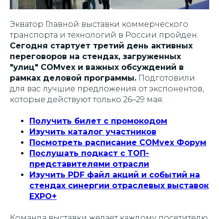
Экватор Главной выставки коммерческого
транспорта и технологий в России пройден.
Сегодня стартует третий день активных
переговоров на стендах, загруженных
"улиц" COMvex и важных обсуждений в
рамках деловой программы.
Подготовили
для вас
лучшие предложения от экспонентов,
которые действуют только 26–29 мая.
Получить билет с промокодом
Изучить каталог участников
Посмотреть расписание COMvex Форум
Послушать подкаст с ТОП-
представителями отрасли
Изучить PDF файл акций и событий на
стендах синергии отраслевых выставок
EXPO+
Команда выставки желает каждому посетителю