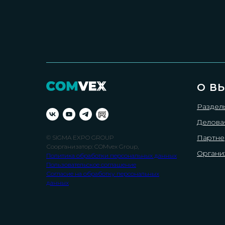
О В
Раздел
Делова
Партн
© SIGMA EXPO GROUP
Соорганизатор: COMvex Group,
Органи
Политика обработки персональных данных
Пользовательское соглашение
Согласие на обработку персональных
данных