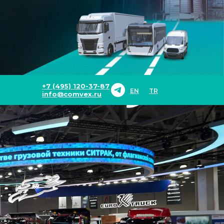
+7 (495) 120-37-87
EN
TR
info@comvex.ru