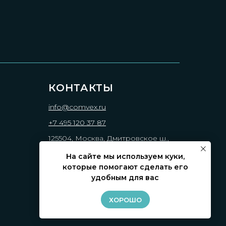
КОНТАКТЫ
info@comvex.ru
+7 495 120 37 87
125504, Москва, Дмитровское ш.,
71Б, БЦ 7One, подъезд В, 6 этаж,
На сайте мы используем куки,
офис 605, а/я 11
которые помогают сделать его
удобным для вас
ХОРОШО